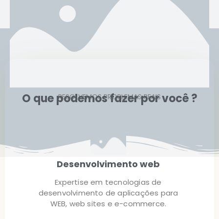
O que podemos fazer por você ?
RESOLVEMOS PROBLEMAS REAIS
Desenvolvimento web
Expertise em tecnologias de
desenvolvimento de aplicações para
WEB, web sites e e-commerce.